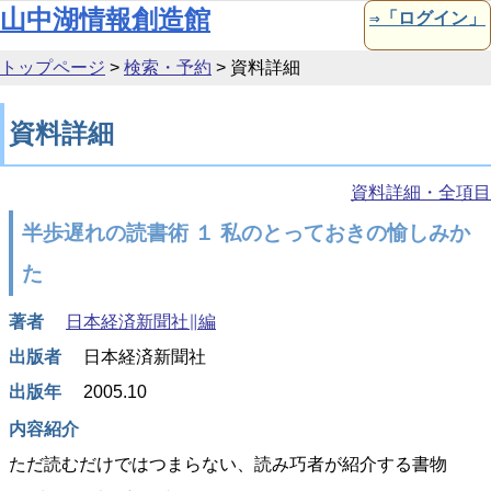
本文へ移動
山中湖情報創造館
⇒「ログイン」
トップページ
>
検索・予約
>
資料詳細
資料詳細
資料詳細・全項目
半歩遅れの読書術 １ 私のとっておきの愉しみか
た
著者
日本経済新聞社∥編
出版者
日本経済新聞社
出版年
2005.10
内容紹介
ただ読むだけではつまらない、読み巧者が紹介する書物