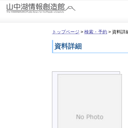
本文へ移動
トップページ
>
検索・予約
>
資料詳
資料詳細