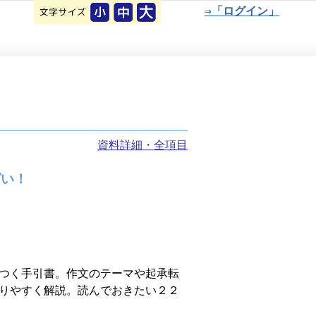
⇒「ログイン」
資料詳細・全項目
ぱい！
つく手引書。作文のテーマや起承転
りやすく解説。読んでおきたい２２