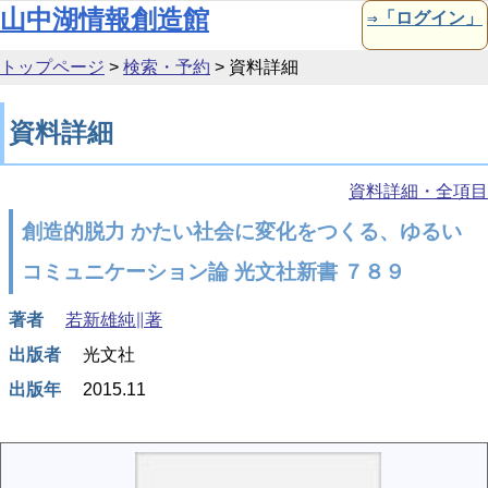
本文へ移動
山中湖情報創造館
⇒「ログイン」
トップページ
>
検索・予約
>
資料詳細
資料詳細
資料詳細・全項目
創造的脱力 かたい社会に変化をつくる、ゆるい
コミュニケーション論 光文社新書 ７８９
著者
若新雄純∥著
出版者
光文社
出版年
2015.11