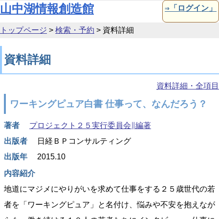
本文へ移動
山中湖情報創造館
⇒「ログイン」
トップページ
>
検索・予約
>
資料詳細
資料詳細
資料詳細・全項目
ワーキングピュア白書 仕事って、なんだろう？
著者
プロジェクト２５実行委員会∥編著
出版者
日経ＢＰコンサルティング
出版年
2015.10
内容紹介
地道にマジメにやりがいを求めて仕事をする２５歳世代の若
者を「ワーキングピュア」と名付け、悩みや不安を抱えなが