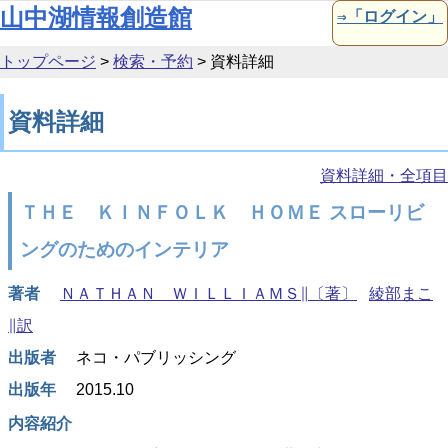
本文へ移動
山中湖情報創造館
⇒「ログイン」
トップページ
>
検索・予約
>
資料詳細
資料詳細
資料詳細・全項目
ＴＨＥ ＫＩＮＦＯＬＫ ＨＯＭＥ スローリビ
ングのためのインテリア
著者
ＮＡＴＨＡＮ ＷＩＬＬＩＡＭＳ∥〔著〕
綾部まこ
∥訳
出版者
ネコ・パブリッシング
出版年
2015.10
内容紹介