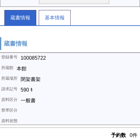
蔵書情報
基本情報
蔵書情報
100085722
本館
閉架書架
590 ｷ
一般書
予約数
0件