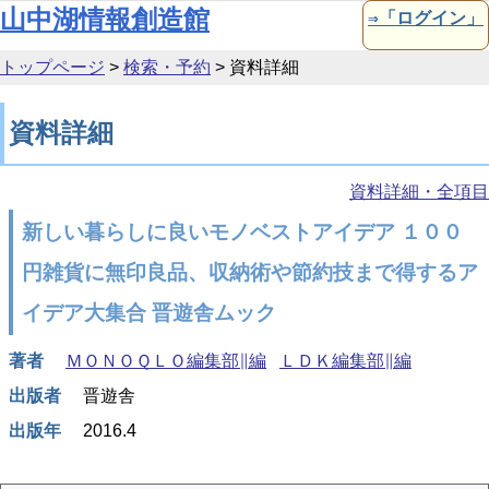
本文へ移動
山中湖情報創造館
⇒「ログイン」
トップページ
>
検索・予約
>
資料詳細
資料詳細
資料詳細・全項目
新しい暮らしに良いモノベストアイデア １００
円雑貨に無印良品、収納術や節約技まで得するア
イデア大集合 晋遊舎ムック
著者
ＭＯＮＯＱＬＯ編集部∥編
ＬＤＫ編集部∥編
出版者
晋遊舎
出版年
2016.4