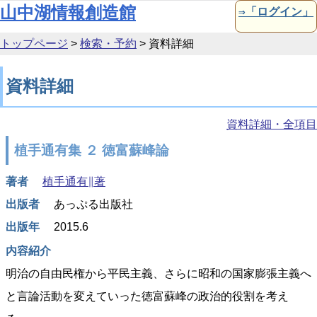
本文へ移動
山中湖情報創造館
⇒「ログイン」
トップページ
>
検索・予約
>
資料詳細
資料詳細
資料詳細・全項目
植手通有集 ２ 徳富蘇峰論
著者
植手通有∥著
出版者
あっぷる出版社
出版年
2015.6
内容紹介
明治の自由民権から平民主義、さらに昭和の国家膨張主義へ
と言論活動を変えていった徳富蘇峰の政治的役割を考え