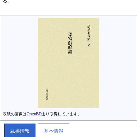
る。
表紙の画像は
OpenBD
より取得しています。
蔵書情報
基本情報