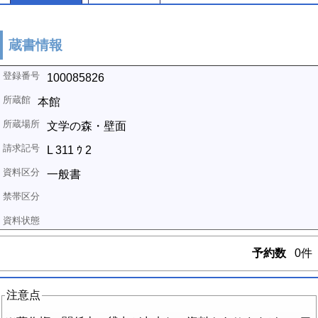
蔵書情報
100085826
本館
文学の森・壁面
L 311 ｳ 2
一般書
予約数
0件
注意点