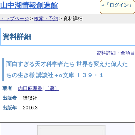
本文へ移動
山中湖情報創造館
⇒「ログイン」
トップページ
>
検索・予約
>
資料詳細
資料詳細
資料詳細・全項目
面白すぎる天才科学者たち 世界を変えた偉人た
ちの生き様 講談社＋α文庫 Ｉ３９・１
著者
内田麻理香∥〔著〕
出版者
講談社
出版年
2016.3