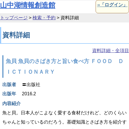
本文へ移動
山中湖情報創造館
⇒「ログイン」
トップページ
>
検索・予約
>
資料詳細
資料詳細
資料詳細・全項目
魚貝 魚貝のさばき方と旨い食べ方 ＦＯＯＤ Ｄ
ＩＣＴＩＯＮＡＲＹ
出版者
〓出版社
出版年
2016.2
内容紹介
魚と貝。日本人がこよなく愛する食材だけれど、どのくらい
ちゃんと知っているのだろう。基礎知識とさばき方を紹介す