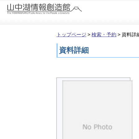
本文へ移動
トップページ
>
検索・予約
>
資料詳
資料詳細