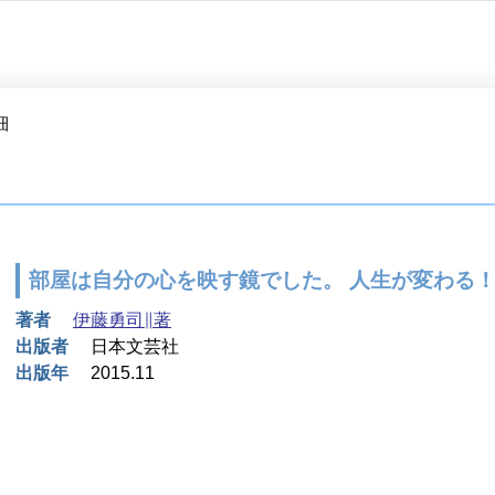
細
部屋は自分の心を映す鏡でした。 人生が変わる
著者
伊藤勇司∥著
出版者
日本文芸社
出版年
2015.11