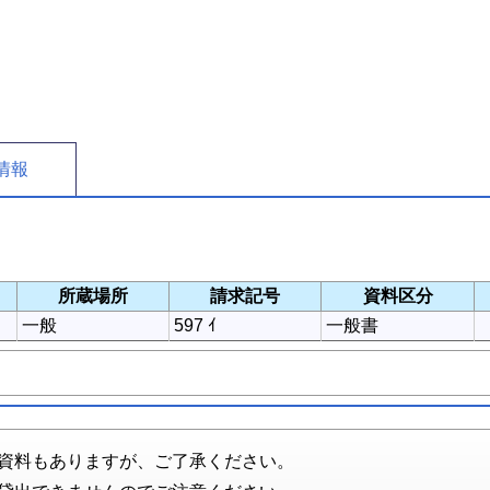
情報
所蔵場所
請求記号
資料区分
一般
597 ｲ
一般書
資料もありますが、ご了承ください。