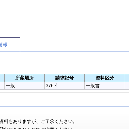
情報
所蔵場所
請求記号
資料区分
一般
376 ｲ
一般書
資料もありますが、ご了承ください。