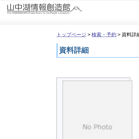
本文へ移動
トップページ
>
検索・予約
>
資料詳
資料詳細