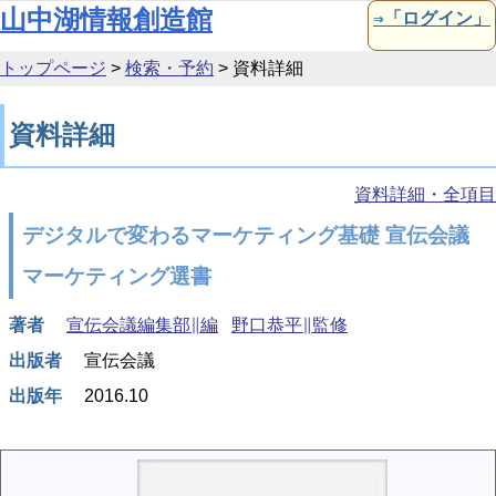
本文へ移動
山中湖情報創造館
⇒「ログイン」
トップページ
>
検索・予約
>
資料詳細
資料詳細
資料詳細・全項目
デジタルで変わるマーケティング基礎 宣伝会議
マーケティング選書
著者
宣伝会議編集部∥編
野口恭平∥監修
出版者
宣伝会議
出版年
2016.10