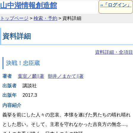
本文へ移動
山中湖情報創造館
⇒「ログイン」
トップページ
>
検索・予約
>
資料詳細
資料詳細
資料詳細・全項目
決戦！忠臣蔵
著者
葉室／麟∥著
朝井／まかて∥著
出版者
講談社
出版年
2017.3
内容紹介
義挙を前にした人々の悲哀、本懐を遂げた男たちの晴れ晴れ
とした思い。そして、主君を守れなかった吉良方の無念…。