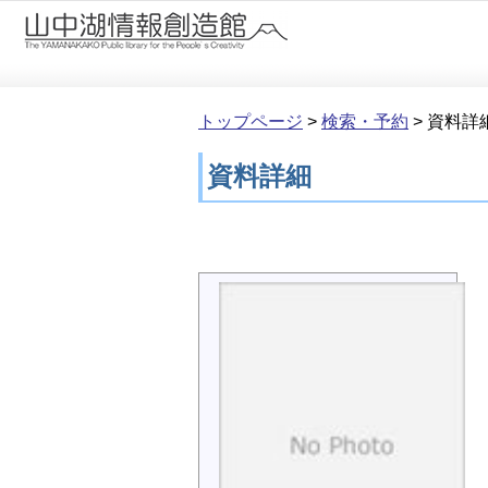
本文へ移動
トップページ
>
検索・予約
>
資料詳
資料詳細