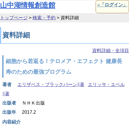
本文へ移動
山中湖情報創造館
⇒「ログイン」
トップページ
>
検索・予約
>
資料詳細
資料詳細
資料詳細・全項目
細胞から若返る！テロメア・エフェクト 健康長
寿のための最強プログラム
著者
エリザベス・ブラックバーン∥著
エリッサ・エペル
∥著
出版者
ＮＨＫ出版
出版年
2017.2
内容紹介