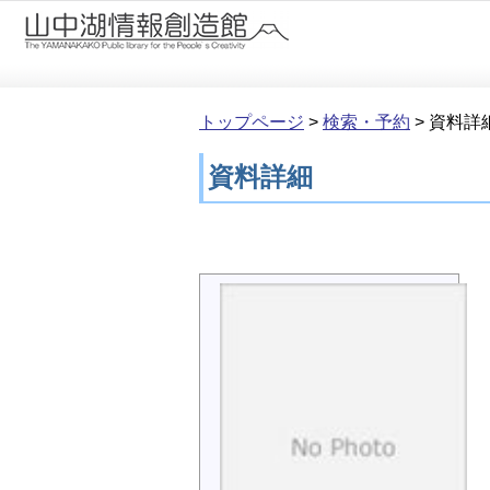
本文へ移動
トップページ
>
検索・予約
>
資料詳
資料詳細