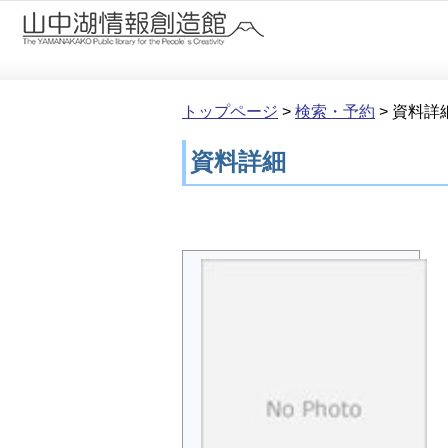
本文へ移動
トップページ
>
検索・予約
>
資料詳
資料詳細