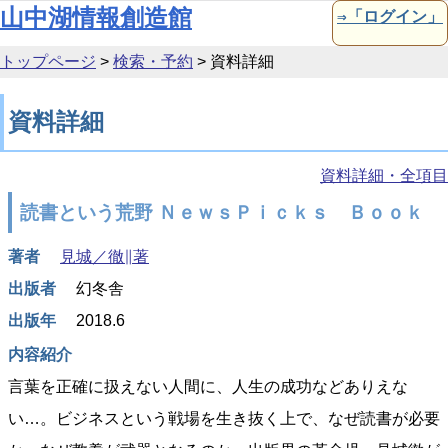
本文へ移動
山中湖情報創造館
⇒「ログイン」
トップページ
>
検索・予約
>
資料詳細
資料詳細
資料詳細・全項目
読書という荒野 ＮｅｗｓＰｉｃｋｓ Ｂｏｏｋ
著者
見城／徹∥著
出版者
幻冬舎
出版年
2018.6
内容紹介
言葉を正確に扱えない人間に、人生の成功などありえな
い…。ビジネスという戦場を生き抜く上で、なぜ読書が必要