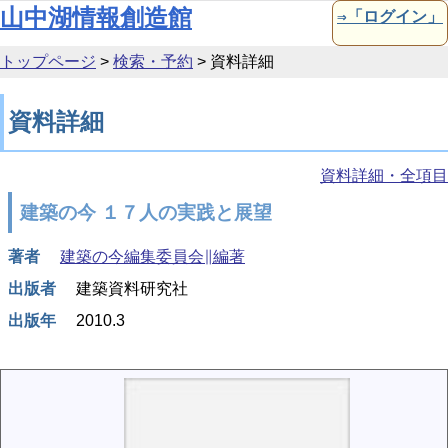
本文へ移動
山中湖情報創造館
⇒「ログイン」
トップページ
>
検索・予約
>
資料詳細
資料詳細
資料詳細・全項目
建築の今 １７人の実践と展望
著者
建築の今編集委員会∥編著
出版者
建築資料研究社
出版年
2010.3