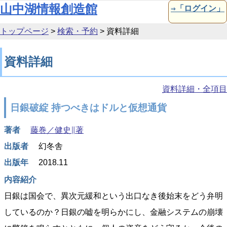
本文へ移動
山中湖情報創造館
⇒「ログイン」
トップページ
>
検索・予約
>
資料詳細
資料詳細
資料詳細・全項目
日銀破綻 持つべきはドルと仮想通貨
著者
藤巻／健史∥著
出版者
幻冬舎
出版年
2018.11
内容紹介
日銀は国会で、異次元緩和という出口なき後始末をどう弁明
しているのか？日銀の嘘を明らかにし、金融システムの崩壊